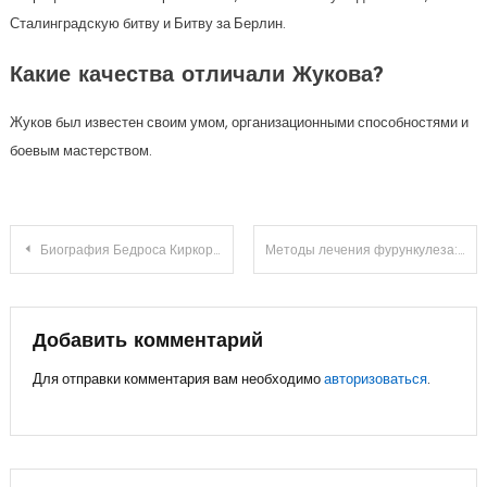
Сталинградскую битву и Битву за Берлин.
Какие качества отличали Жукова?
Жуков был известен своим умом, организационными способностями и
боевым мастерством.
Навигация
Биография Бедроса Киркорова на Википедии — личная жизнь, карьера, достижения
Методы лечения фурункулеза: обзор популярных средств
по
записям
Добавить комментарий
Для отправки комментария вам необходимо
авторизоваться
.