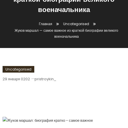
краткой биографии великого
военачальника
Главная
Uncategorised
Жуков маршал — самое важное из краткой биографии великого
военачальника
Uncategorised
29 января 0202
pristroykin_
Жуков Маршал — Самое Важное Из
Краткой Биографии Великого
Военачальника