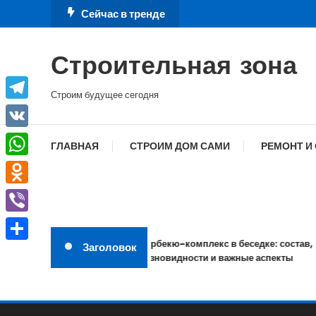
Перейти
Сейчас в тренде
к
содержимому
Строительная зона
Строим будущее сегодня
Telegram
VK
ГЛАВНАЯ
СТРОИМ ДОМ САМИ
РЕМОНТ И
WhatsApp
Odnoklassniki
Viber
Барбекю-комплекс в беседке: состав,
Заголовок
Отправить
разновидности и важные аспекты