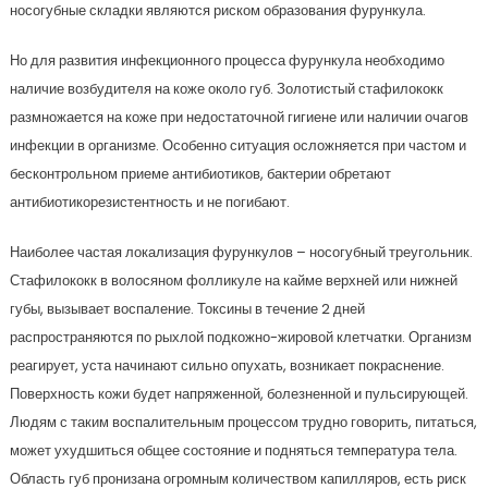
носогубные складки являются риском образования фурункула.
Но для развития инфекционного процесса фурункула необходимо
наличие возбудителя на коже около губ. Золотистый стафилококк
размножается на коже при недостаточной гигиене или наличии очагов
инфекции в организме. Особенно ситуация осложняется при частом и
бесконтрольном приеме антибиотиков, бактерии обретают
антибиотикорезистентность и не погибают.
Наиболее частая локализация фурункулов – носогубный треугольник.
Стафилококк в волосяном фолликуле на кайме верхней или нижней
губы, вызывает воспаление. Токсины в течение 2 дней
распространяются по рыхлой подкожно-жировой клетчатки. Организм
реагирует, уста начинают сильно опухать, возникает покраснение.
Поверхность кожи будет напряженной, болезненной и пульсирующей.
Людям с таким воспалительным процессом трудно говорить, питаться,
может ухудшиться общее состояние и подняться температура тела.
Область губ пронизана огромным количеством капилляров, есть риск