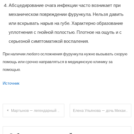
Абсцедирование очага инфекции часто возникает при
механическом повреждении фурункула. Нельзя давить
или вскрывать нарыв на губе. Характерно образование
уплотнения с гнойной полостью. Плотное на ощупь и с
серьезной симптоматикой воспаления.
При наличии любого осложнения фурункула нужно вызывать скорую
помощь или срочно направляться в медицинскую клинику за
помощью.
Источник
Навигация
Мартынов — легендарный певец, его талант и невероятный путь к успеху
Елена Ульянова — дочь Михаила Ульянова — биография и личная жизнь
по