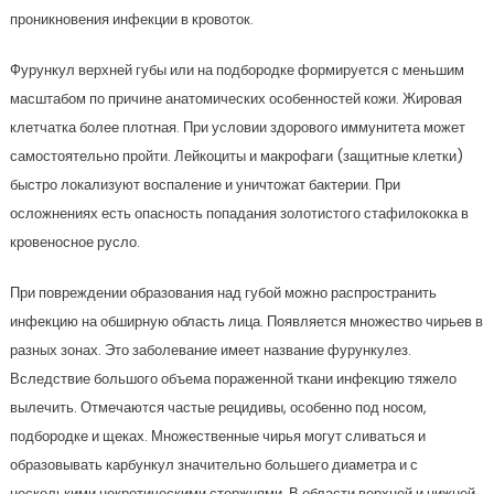
проникновения инфекции в кровоток.
Фурункул верхней губы или на подбородке формируется с меньшим
масштабом по причине анатомических особенностей кожи. Жировая
клетчатка более плотная. При условии здорового иммунитета может
самостоятельно пройти. Лейкоциты и макрофаги (защитные клетки)
быстро локализуют воспаление и уничтожат бактерии. При
осложнениях есть опасность попадания золотистого стафилококка в
кровеносное русло.
При повреждении образования над губой можно распространить
инфекцию на обширную область лица. Появляется множество чирьев в
разных зонах. Это заболевание имеет название фурункулез.
Вследствие большого объема пораженной ткани инфекцию тяжело
вылечить. Отмечаются частые рецидивы, особенно под носом,
подбородке и щеках. Множественные чирья могут сливаться и
образовывать карбункул значительно большего диаметра и с
несколькими некротическими стержнями. В области верхней и нижней