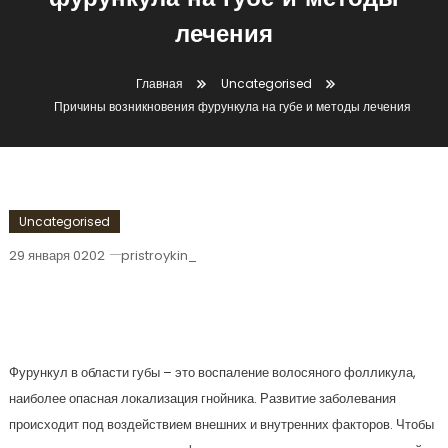
фурункула на губе и методы
лечения
Главная
Uncategorised
Причины возникновения фурункула на губе и методы лечения
Uncategorised
29 января 0202
pristroykin_
Причины Возникновения Фурункула
На Губе И Методы Лечения
Фурункул в области губы – это воспаление волосяного фолликула,
наиболее опасная локализация гнойника. Развитие заболевания
происходит под воздействием внешних и внутренних факторов. Чтобы