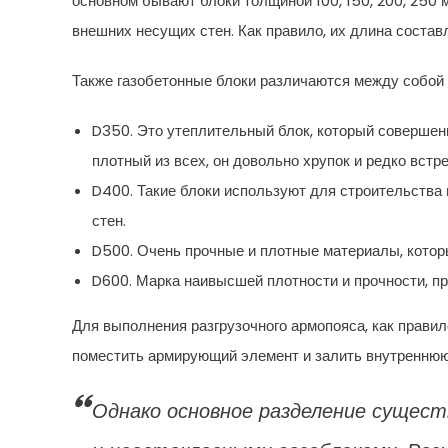
основном бывают блоки толщиной 100, 150, 200, 250 м
внешних несущих стен. Как правило, их длина состав
Также газобетонные блоки различаются между собой 
D350. Это утеплительный блок, который совершен
плотный из всех, он довольно хрупок и редко встр
D400. Такие блоки используют для строительства 
стен.
D500. Очень прочные и плотные материалы, котор
D600. Марка наивысшей плотности и прочности, п
Для выполнения разгрузочного армопояса, как правил
поместить армирующий элемент и залить внутреннюю
Однако основное разделение сущес