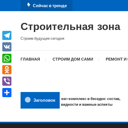
Перейти
Сейчас в тренде
к
содержимому
Строительная зона
Строим будущее сегодня
Telegram
VK
ГЛАВНАЯ
СТРОИМ ДОМ САМИ
РЕМОНТ И
WhatsApp
Odnoklassniki
Viber
Барбекю-комплекс в беседке: состав,
Заголовок
Отправить
разновидности и важные аспекты