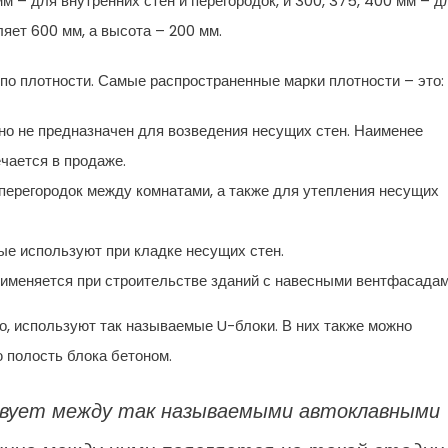
м – для внутренних стен и перегородок, и 300, 375, 400 мм – д
ляет 600 мм, а высота – 200 мм.
по плотности. Самые распространенные марки плотности – это:
но не предназначен для возведения несущих стен. Наименее
ечается в продаже.
перегородок между комнатами, а также для утепления несущих
ые используют при кладке несущих стен.
рименяется при строительстве зданий с навесными вентфасадам
о, используют так называемые U-блоки. В них также можно
 полость блока бетоном.
твует между так называемыми автоклавными