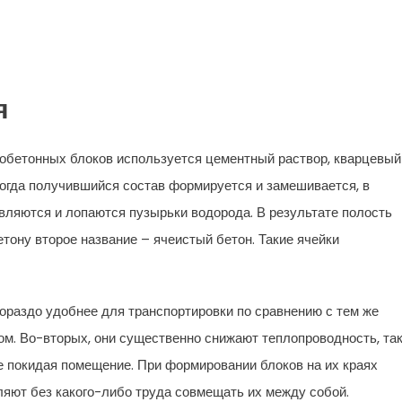
я
азобетонных блоков используется цементный раствор, кварцевый
 Когда получившийся состав формируется и замешивается, в
являются и лопаются пузырьки водорода. В результате полость
бетону второе название – ячеистый бетон. Такие ячейки
гораздо удобнее для транспортировки по сравнению с тем же
м. Во-вторых, они существенно снижают теплопроводность, та
е покидая помещение. При формировании блоков на их краях
ляют без какого-либо труда совмещать их между собой.