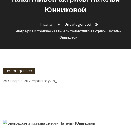
талантливой актрисы Натальи
Юнниковой
Главная
Uncategorised
Биография и трагическая гибель талантливой актрисы Натальи
Юнниковой
Uncategorised
29 января 0202
pristroykin_
Биография И Трагическая Гибель
Талантливой Актрисы Натальи
Юнниковой