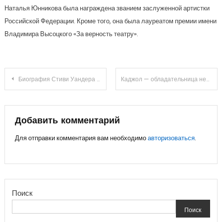
Наталья Юнникова была награждена званием заслуженной артистки
Российской Федерации. Кроме того, она была лауреатом премии имени
Владимира Высоцкого «За верность театру».
Навигация
Биография Стиви Уандера — от детства, через трудности взросления, до неоспоримого музыкального триумфа
Каджол — обладательница неповторимого таланта, знаменитая актриса и яркая представительница болливудской индустрии — полная биография, лучшие фильмы и известные роли, счастливая личная жизнь и влияние на современное кино
по
записям
Добавить комментарий
Для отправки комментария вам необходимо
авторизоваться
.
Поиск
Поиск