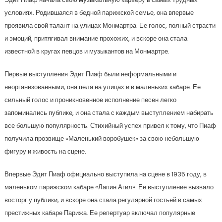
условиях. Родившаяся в бедной парижской семье, она впервые
проявила свой талант на улицах Монмартра. Ее голос, полный страсти
и эмоций, притягивал внимание прохожих, и вскоре она стала
известной в кругах певцов и музыкантов на Монмартре.
Первые выступления Эдит Пиаф были неформальными и
неорганизованными, она пела на улицах и в маленьких кабаре. Ее
сильный голос и проникновенное исполнение песен легко
запоминались публике, и она стала с каждым выступлением набирать
все большую популярность. Стихийный успех привел к тому, что Пиаф
получила прозвище «Маленький воробушек» за свою небольшую
фигуру и живость на сцене.
Впервые Эдит Пиаф официально выступила на сцене в 1935 году, в
маленьком парижском кабаре «Лапин Агил». Ее выступление вызвало
восторг у публики, и вскоре она стала регулярной гостьей в самых
престижных кабаре Парижа. Ее репертуар включал популярные