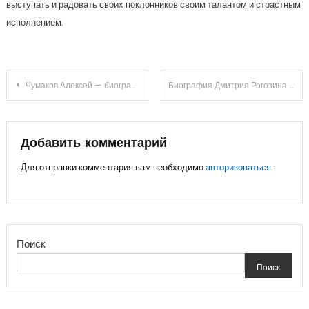
выступать и радовать своих поклонников своим талантом и страстным
исполнением.
Навигация
Чумаков Алексей — биография и достижения Википедия
Биография Дмитрия Рогозина на Википедии — детство, образование, карьера и достижения
по
записям
Добавить комментарий
Для отправки комментария вам необходимо
авторизоваться
.
Поиск
Поиск