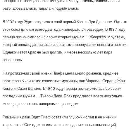
поворотов. Певица вела активную любовную жизнь, влюблялась и
разочаровывалась, падала и поднималась.
В 1932 году Эдит вступила в свой первый брак с Луи Дюпоном. Однако
этот союз длился всего два года и завершился разводом. В 1937 году
певица познакомилась с своим вторым мужем — Жеоржем Моустаки,
который впоследствии стал известным французским певцом и поэтом.
Однако и этот брак не был долгим, и через несколько лет пара
разошлась.
На протяжении своей жизни Пиаф имела много романов, среди ее
партнеров были такие известные мужчины, как Марсель Сердан, Жан
Кокто и Южен Делиль. В 1940 году певица познакомилась со своим
последним мужем — Тьерри Леко. Брак продлился всего несколько
месяцев, после чего завершился разводом.
Романы и браки Эдит Пиаф оставили глубокий след в ее жизни и
творчестве. Они вдохновляли ее на создание новых композиций,