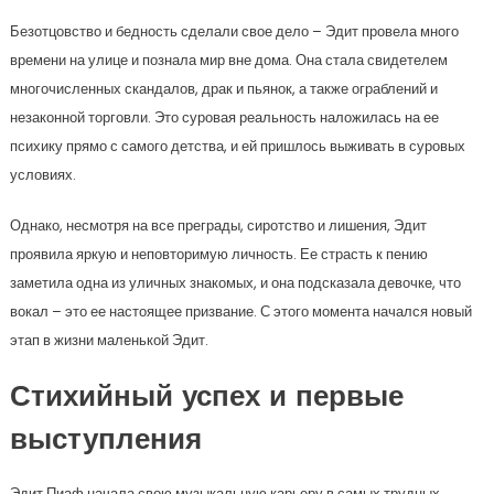
Безотцовство и бедность сделали свое дело – Эдит провела много
времени на улице и познала мир вне дома. Она стала свидетелем
многочисленных скандалов, драк и пьянок, а также ограблений и
незаконной торговли. Это суровая реальность наложилась на ее
психику прямо с самого детства, и ей пришлось выживать в суровых
условиях.
Однако, несмотря на все преграды, сиротство и лишения, Эдит
проявила яркую и неповторимую личность. Ее страсть к пению
заметила одна из уличных знакомых, и она подсказала девочке, что
вокал – это ее настоящее призвание. С этого момента начался новый
этап в жизни маленькой Эдит.
Стихийный успех и первые
выступления
Эдит Пиаф начала свою музыкальную карьеру в самых трудных