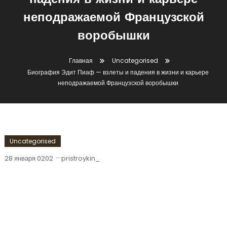
падения в жизни и карьере
неподражаемой Французской
воробышки
Главная
Uncategorised
Биография Эдит Пиаф — взлеты и падения в жизни и карьере
неподражаемой Французской воробышки
Uncategorised
28 января 0202
pristroykin_
Биография Эдит Пиаф — Взлеты И
Падения В Жизни И Карьере
Неподражаемой Французской
Воробышки