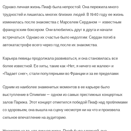
Однако личная жизнь Пиаф была непростой. Она пережила много
трудностей и лишилась многих близких людей. В 1940 году ее жизнь
изменилась после знакомства с Марселем Серданом — известным
французским боксером. Они влюбились друг в друга и начали
встречаться. Однако их счастье было недолгим: Сердан погиб в
автокатастрофе всего через год после их знакомства.
Карьера певицы продолжала развиваться, и она становилась все
более известной. Ее хиты, такие как «Нет, я ничего не жалею» и
«Падает снег», стали популярными во Франции и за ее пределами.
Одним из наиболее знаменитых моментов в ее карьере было
выступление в Олимпии — одном из самых престижных концертных
залов Парижа. Этот концерт отметился победой Пиаф над проблемами
со здоровьем, она вышла на сцену несмотря ни на что и произвела
сильное впечатление на аудиторию.
Несмотря на то, что личная жизнь Пиаф была сложной, она