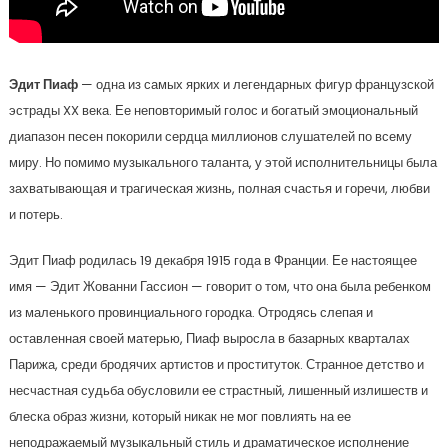
Эдит Пиаф
— одна из самых ярких и легендарных фигур французской
эстрады XX века. Ее неповторимый голос и богатый эмоциональный
диапазон песен покорили сердца миллионов слушателей по всему
миру. Но помимо музыкального таланта, у этой исполнительницы была
захватывающая и трагическая жизнь, полная счастья и горечи, любви
и потерь.
Эдит Пиаф родилась 19 декабря 1915 года в Франции. Ее настоящее
имя — Эдит Жованни Гассион — говорит о том, что она была ребенком
из маленького провинциального городка. Отродясь слепая и
оставленная своей матерью, Пиаф выросла в базарных кварталах
Парижа, среди бродячих артистов и проституток. Странное детство и
несчастная судьба обусловили ее страстный, лишенный излишеств и
блеска образ жизни, который никак не мог повлиять на ее
неподражаемый музыкальный стиль и драматическое исполнение