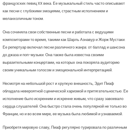
французских певиц XX века. Ее музыкальный стиль часто описывают
как песни с глубокими эмоциями, страстным исполнением и
меланхоличным тоном.
Она сочиняла свои собственные песни и работала с ведущими
композиторами то время, такими как Шарль Азнавур и Жорж Мустаки.
Ее репертуар включал песни различного жанра: от баллад и шансона
до джаза и поп-музыки. Она также была известна своими
выразительными концертами, на которых она покоряла аудиторию
своим уникальным голосом и эмоциональной интерпретацией.
Несмотря на небольшой рост и хрупкую внешность, Эдит Пиаф
обладала невероятной сценической харизмой и притягательностью. Ее
исполнение было искренним и искренне живым, что сразу завоевало
сердца слушателей. Она быстро стала очень популярной не только во
Франции, но и во всем мире, ее музыка была любимой и узнаваемой.
Приобретя мировую славу, Пиаф регулярно турировала по различным