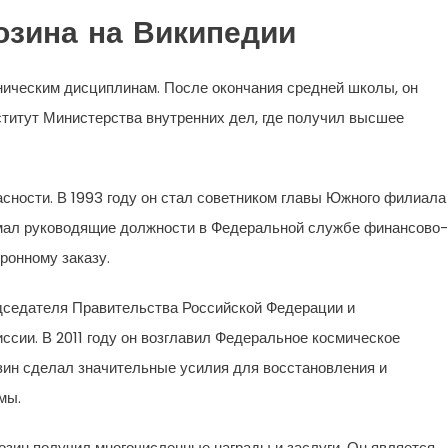
озина на Википедии
хническим дисциплинам. После окончания средней школы, он
титут Министерства внутренних дел, где получил высшее
асности. В 1993 году он стал советником главы Южного филиала
имал руководящие должности в Федеральной службе финансово-
ронному заказу.
едседателя Правительства Российской Федерации и
сии. В 2011 году он возглавил Федеральное космическое
озин сделал значительные усилия для восстановления и
мы.
озин получил многочисленные награды и заслуги. Он является