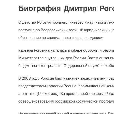
Биография Дмитрия Рог
С детства Рогозин проявлял интерес к научным и те
поступил во Всероссийский заочный юридический инс
образование по специальности «правоведение».
Карьера Рогозина началась в сфере обороны и безоп
Министерства внутренних дел России. Затем он зан
бюджетного контроля и в Федеральной службе по обо
В 2008 году Рогозин был назначен заместителем пр
председателем коллегии Военно-промышленной комис
агентство (Роскосмос). За время своей карьеры, Рог
совершенствования российской космической програм
На протяжении своей долгой и успешной карьеры, Рог