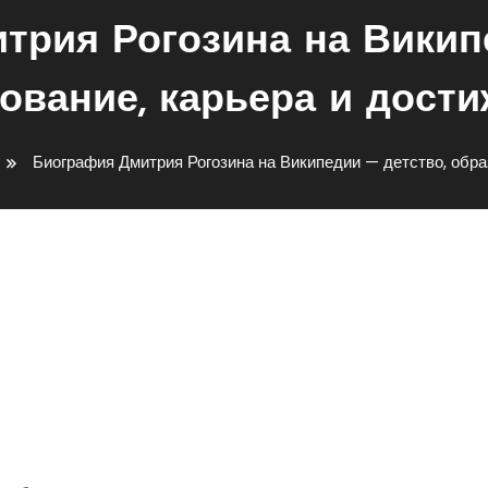
трия Рогозина на Википе
ование, карьера и дост
Биография Дмитрия Рогозина на Википедии — детство, обра
озина На Википедии —
Карьера И Достижения