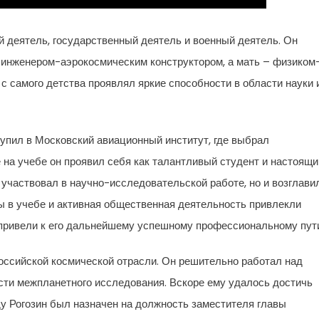
й деятель, государственный деятель и военный деятель. Он
л инженером-аэрокосмическим конструктором, а мать – физиком
с самого детства проявлял яркие способности в области науки 
тупил в Московский авиационный институт, где выбрал
 на учебе он проявил себя как талантливый студент и настоящи
 участвовал в научно-исследовательской работе, но и возглави
ы в учебе и активная общественная деятельность привлекли
 привели к его дальнейшему успешному профессиональному пут
российской космической отрасли. Он решительно работал над
сти межпланетного исследования. Вскоре ему удалось достичь
ду Рогозин был назначен на должность заместителя главы