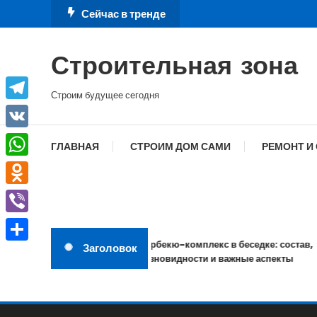
Перейти
Сейчас в тренде
к
содержимому
Строительная зона
Строим будущее сегодня
Telegram
VK
ГЛАВНАЯ
СТРОИМ ДОМ САМИ
РЕМОНТ И
WhatsApp
Odnoklassniki
Viber
Барбекю-комплекс в беседке: состав,
Заголовок
Отправить
разновидности и важные аспекты