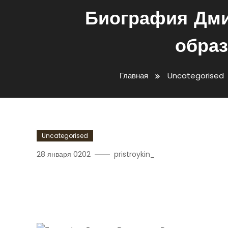
Биография Дми
образ
Главная
Uncategorised
Uncategorised
28 января 0202
pristroykin_
Биография Дмитрия Рог
Детство, Образование, 