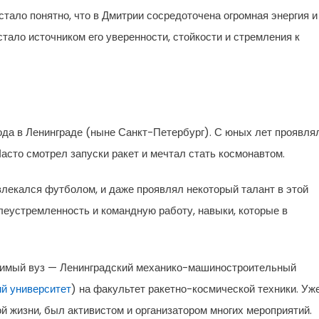
стало понятно, что в Дмитрии сосредоточена огромная энергия и
стало источником его уверенности, стойкости и стремления к
года в Ленинграде (ныне Санкт-Петербург). С юных лет проявля
 Часто смотрел запуски ракет и мечтал стать космонавтом.
влекался футболом, и даже проявлял некоторый талант в этой
леустремленность и командную работу, навыки, которые в
юбимый вуз — Ленинградский механико-машиностроительный
й университет
) на факультет ракетно-космической техники. Уж
ой жизни, был активистом и организатором многих мероприятий.