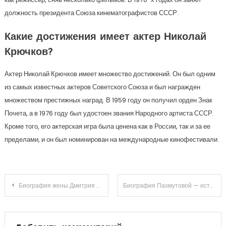
должность президента Союза кинематографистов СССР.
Какие достижения имеет актер Николай
Крючков?
Актер Николай Крючков имеет множество достижений. Он был одним
из самых известных актеров Советского Союза и был награжден
множеством престижных наград. В 1959 году он получил орден Знак
Почета, а в 1976 году был удостоен звания Народного артиста СССР.
Кроме того, его актерская игра была ценена как в России, так и за ее
пределами, и он был номинирован на международные кинофестивали.
Навигация
Биография жены Дмитрия Маликова – интересные факты о супруге известного певца
Биография Пахмутовой — история ранних лет, творческого пути и взлета к славе талантливого сочинителя
по