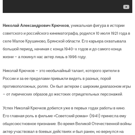
Николай Александрович Крючков
, уникальная фигура в истории
советского и российского кинематографа, родился 10 июля 1921 года в
селе Малое Крушиново, Брянской области. Его карьера охватывала
большой период, начиная с конца 1940-х годов и до самого конца
жизни – а покинул нас актер лишь в 1996 году.
Николай Крючков – это необычайный талант, которого зрители в
России и за ее пределами привыкли видеть в разных, порой
противоположных, ролях. Он был актером с широким диапазоном игры
– от лирических образов до жестоких отрицательных персонажей.
Успех Николай Крючков добился уже в первых годах работы в кино.
Его главная роль в фильме «Советский роман» (1941) принесла ему
общесоюстновное признание. Во время Великой Отечественной войны
актер участвовал в боевых действиях и был ранен, но вернулся на