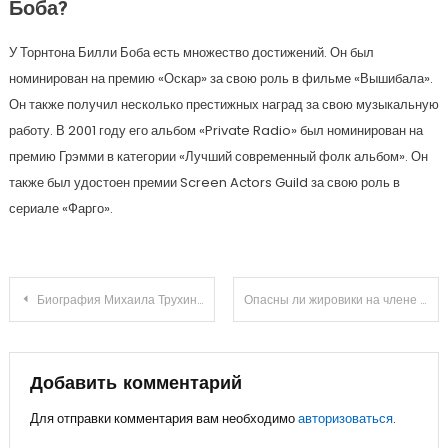
Боба?
У Торнтона Билли Боба есть множество достижений. Он был
номинирован на премию «Оскар» за свою роль в фильме «Вышибала».
Он также получил несколько престижных наград за свою музыкальную
работу. В 2001 году его альбом «Private Radio» был номинирован на
премию Грэмми в категории «Лучший современный фолк альбом». Он
также был удостоен премии Screen Actors Guild за свою роль в
сериале «Фарго».
Навигация
Биография Михаила Трухина — известный бизнесмен, филантроп и политик, его личная жизнь, карьера и значимые достижения
Опасны ли жировики на члене или яичках у мужчин и как их лечить
по
записям
Добавить комментарий
Для отправки комментария вам необходимо
авторизоваться
.