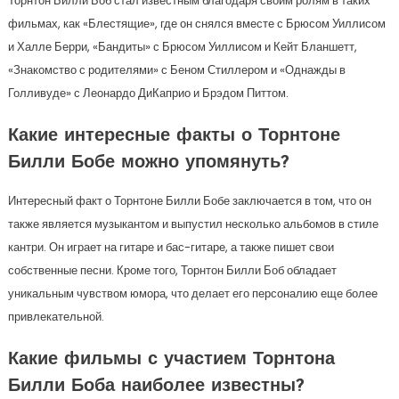
Торнтон Билли Боб стал известным благодаря своим ролям в таких
фильмах, как «Блестящие», где он снялся вместе с Брюсом Уиллисом
и Халле Берри, «Бандиты» с Брюсом Уиллисом и Кейт Бланшетт,
«Знакомство с родителями» с Беном Стиллером и «Однажды в
Голливуде» с Леонардо ДиКаприо и Брэдом Питтом.
Какие интересные факты о Торнтоне
Билли Бобе можно упомянуть?
Интересный факт о Торнтоне Билли Бобе заключается в том, что он
также является музыкантом и выпустил несколько альбомов в стиле
кантри. Он играет на гитаре и бас-гитаре, а также пишет свои
собственные песни. Кроме того, Торнтон Билли Боб обладает
уникальным чувством юмора, что делает его персоналию еще более
привлекательной.
Какие фильмы с участием Торнтона
Билли Боба наиболее известны?