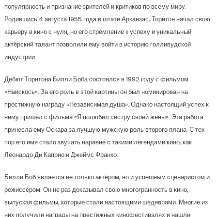
популярность и признание зрителей и критиков по всему миру.
Родившись 4 августа 1955 года в штате Арканзас, Торнтон начал свою
карьеру в кино с нуля, но его стремление к успеху и уникальный
актёрский талант позволили ему войти в историю голливудской
индустрии.
Дебют Торнтона Билли Боба состоялся в 1992 году с фильмом
«Наискось». За его роль в этой картины он был номинирован на
престижную награду «Независимая душа». Однако настоящий успех к
нему пришёл с фильма «Я полюбил сестру своей жены». Эта работа
принесла ему Оскара за лучшую мужскую роль второго плана. С тех
пор его имя стало звучать наравне с такими легендами кино, как
Леонардо Ди Каприо и Джеймс Франко.
Билли Боб является не только актёром, но и успешным сценаристом и
режиссёром. Он не раз доказывал свою многогранность в кино,
выпуская фильмы, которые стали настоящими шедеврами. Многие из
них получили награды на престижных кинофестивалях и нашли