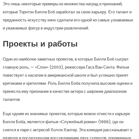
Это лишь некоторые примеры из множества наград и признаний,
которые Торнтон Билли Боб заработал за свою карьеру. Его талант и
преданность искусству кино сделали его одной из самых узнаваемых
и уважаемых фигур в индустрии развлечений.
Проекты и работы
Один из наиболее заметных проектов, в которых Билли Боб сыграл
главную роль, — «Слон» (2003), режиссера Гаса Ван Сента. Фильм
повествует о насилии в американской школе и был успешно принят
критиками и зрителями. Роль Билли Боба получила высокие оценки и
принесла ему признание в качестве актера с широким диапазоном
талантов.
Еще одним из значимых проектов, которые можно отнести к карьере
Билли Боба, является фильм «Служебный роман» (1999), где он
снялся в паре с актрисой Холли Хантер. Эта комедия рассказывает о
разводе и последующем воссоединении двух супругов, пораженных