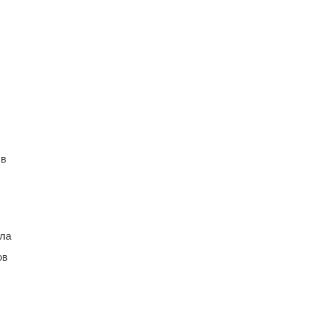
 в
яла
ов