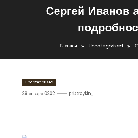
Сергей Иванов а
подробнос
Главная
Uncategorised
С
Uncategorised
28 января 0202
pristroykin_
Сергей Иванов Актер — 
Все Подробности Его П