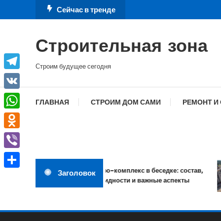
Перейти
Сейчас в тренде
к
содержимому
Строительная зона
Строим будущее сегодня
Telegram
VK
ГЛАВНАЯ
СТРОИМ ДОМ САМИ
РЕМОНТ И
WhatsApp
Odnoklassniki
Viber
Барбекю-комплекс в беседке: состав,
Заголовок
Отправить
разновидности и важные аспекты