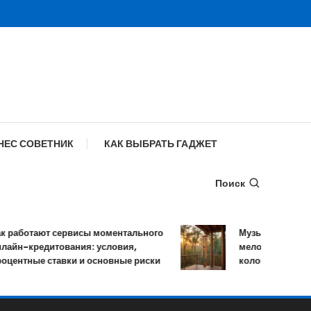
НЕС СОВЕТНИК
КАК ВЫБРАТЬ ГАДЖЕТ
Поиск
аботают сервисы моментального
Музыка ветра: устро
н-кредитования: условия,
мелодичных резон
нтные ставки и основные риски
колокольчиков