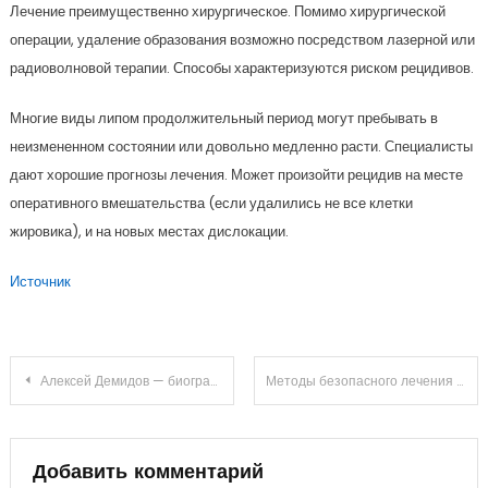
Лечение преимущественно хирургическое. Помимо хирургической
операции, удаление образования возможно посредством лазерной или
радиоволновой терапии. Способы характеризуются риском рецидивов.
Многие виды липом продолжительный период могут пребывать в
неизмененном состоянии или довольно медленно расти. Специалисты
дают хорошие прогнозы лечения. Может произойти рецидив на месте
оперативного вмешательства (если удалились не все клетки
жировика), и на новых местах дислокации.
Источник
Навигация
Алексей Демидов — биография знаменитого актера, его личная жизнь, жена, дети, и все, что вам нужно знать о нем
Методы безопасного лечения шипицы у детей разного возраста
по
записям
Добавить комментарий