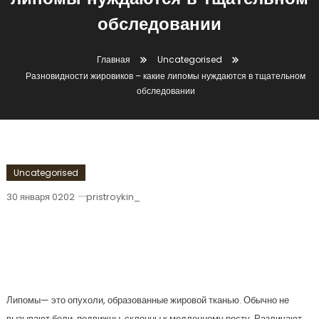
липомы нуждаются в тщательном
обследовании
Главная
Uncategorised
Разновидности жировиков – какие липомы нуждаются в тщательном
обследовании
Uncategorised
30 января 0202
pristroykin_
Разновидности Жировиков – Какие
Липомы Нуждаются В Тщательном
Обследовании
Липомы— это опухоли, образованные жировой тканью. Обычно не
вызывают боли, подвижны, склонны к медленному росту. Различают