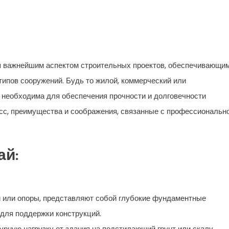
я важнейшим аспектом строительных проектов, обеспечивающи
типов сооружений. Будь то жилой, коммерческий или
необходима для обеспечения прочности и долговечности
сс, преимущества и соображения, связанные с профессиональн
ай:
и или опоры, представляют собой глубокие фундаментные
для поддержки конструкций.
рную нагрузку от здания на подстилающий грунт или скалу.