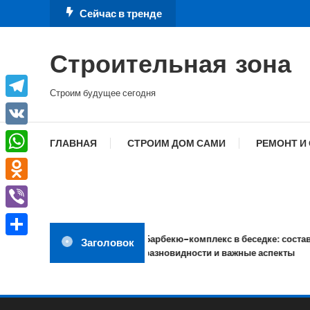
Перейти
Сейчас в тренде
к
содержимому
Строительная зона
Строим будущее сегодня
Telegram
VK
ГЛАВНАЯ
СТРОИМ ДОМ САМИ
РЕМОНТ И
WhatsApp
Odnoklassniki
Viber
Барбекю-комплекс в беседке: состав,
Заголовок
Отправить
разновидности и важные аспекты