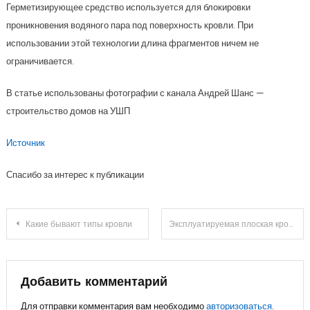
Герметизирующее средство используется для блокировки
проникновения водяного пара под поверхность кровли. При
использовании этой технологии длина фрагментов ничем не
ограничивается.
В статье использованы фотографии с канала Андрей Шанс —
строительство домов на УШП
Источник
Спасибо за интерес к публикации
Навигация
Какие бывают типы кровли
Эксплуатируемая плоская кровля – особенности
по
записям
Добавить комментарий
Для отправки комментария вам необходимо
авторизоваться
.