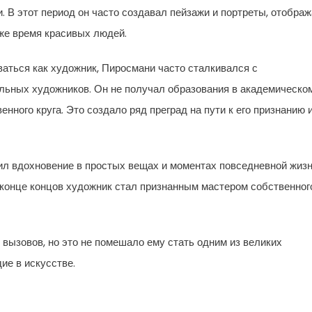
. В этот период он часто создавал пейзажи и портреты, отобра
 же время красивых людей.
ваться как художник, Пиросмани часто сталкивался с
льных художников. Он не получал образования в академическо
нного круга. Это создало ряд преград на пути к его признанию 
ил вдохновение в простых вещах и моментах повседневной жизн
в конце концов художник стал признанным мастером собственног
вызовов, но это не помешало ему стать одним из великих
ие в искусстве.