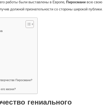
и его работы были выставлены в Европе,
Пиросмани
всю свою
олучив должной признательности со стороны широкой публики.
ка
 творчестве Пиросмани?
 его жизни?
рчество гениального