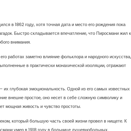
лся в 1862 году, хотя точная дата и место его рождения пока
загадок. Быстро складывается впечатление, что Пиросмани жил 
обого внимания.
 его работах заметно влияние фольклора и народного искусства,
 выполненные в практически монахической изоляции, отражают
— их глубокая эмоциональность. Одной из его самых известных
ение внешне простое, оно несет в себе сложную символику и
ет мощная живость и чувство простоты.
ком, который большую часть своей жизни провел в нищете. К
османи умер в 1918 году в больнице душевнобольных.