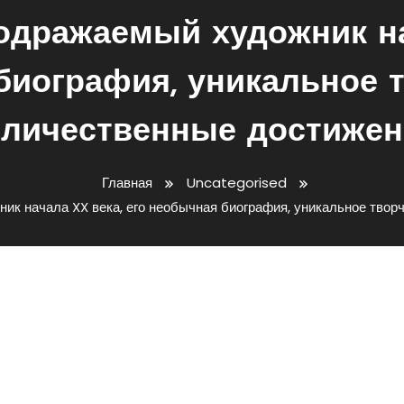
дражаемый художник на
биография, уникальное т
еличественные достижен
Главная
Uncategorised
к начала XX века, его необычная биография, уникальное твор
емый Художник Начала XX