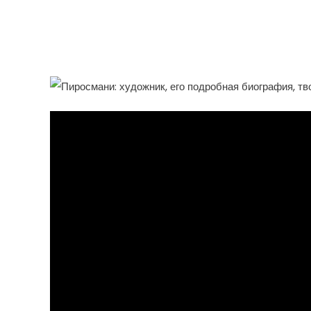
Века, Его Необычная Би
Творчество И Величест