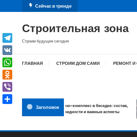
Перейти
Сейчас в тренде
к
содержимому
Строительная зона
Строим будущее сегодня
Telegram
VK
ГЛАВНАЯ
СТРОИМ ДОМ САМИ
РЕМОНТ И
WhatsApp
Odnoklassniki
Viber
Барбекю-комплекс в беседке: состав,
Заголовок
Отправить
разновидности и важные аспекты