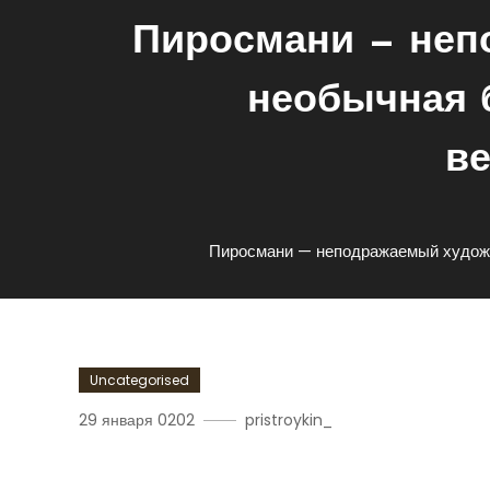
Пиросмани — непо
необычная 
в
Пиросмани — неподражаемый художни
Uncategorised
29 января 0202
pristroykin_
Пиросмани — Неподража