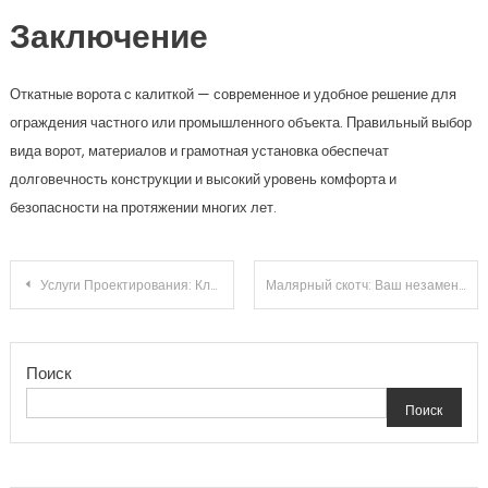
Заключение
Откатные ворота с калиткой — современное и удобное решение для
ограждения частного или промышленного объекта. Правильный выбор
вида ворот, материалов и грамотная установка обеспечат
долговечность конструкции и высокий уровень комфорта и
безопасности на протяжении многих лет.
Навигация
Услуги Проектирования: Ключ к Успешному Реализации Ваших Идей
Малярный скотч: Ваш незаменимый помощник при ремонтных работах
по
Поиск
записям
Поиск