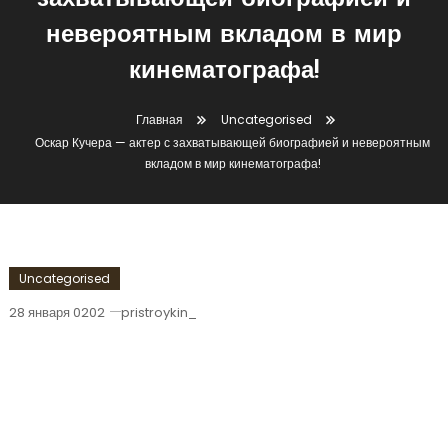
захватывающей биографией и
невероятным вкладом в мир
кинематографа!
Главная
Uncategorised
Оскар Кучера — актер с захватывающей биографией и невероятным
вкладом в мир кинематографа!
Uncategorised
28 января 0202
pristroykin_
Оскар Кучера — Актер С
Захватывающей Биографией И
Невероятным Вкладом В Мир
Кинематографа!