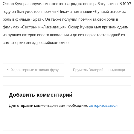
Оскар Кучера получил множество наград за свою работу в кино. В 1997
году он был удостоен премии «Ника» в номинации «Лучший актер» за
роль в фильме «Брат». Он также получил премии за свои роли в
фильмах «Сестры» и «Ликвидация». Оскар Кучера был признан одним
из лучших актеров своего поколения и до сих пор остается одной из
самых ярких звезд российского кино.
Навигация
Характерные отличия фурункула от других заболеваний
Брумель Валерий — выдающийся российский спортсмен и олимпийский чемпион — биография, достижения и краткая информация
по
записям
Добавить комментарий
Для отправки комментария вам необходимо
авторизоваться
.