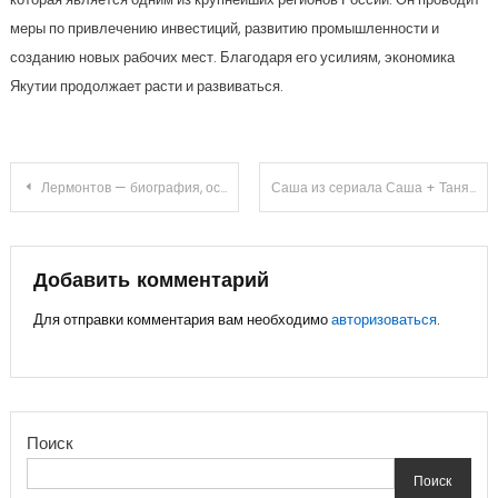
меры по привлечению инвестиций, развитию промышленности и
созданию новых рабочих мест. Благодаря его усилиям, экономика
Якутии продолжает расти и развиваться.
Навигация
Лермонтов — биография, основные события и достижения легко усваиваемы для учеников 8 класса
Саша из сериала Саша + Таня — самая забавная и трогательная история биографии главной героини, которую нельзя пропустить!
по
записям
Добавить комментарий
Для отправки комментария вам необходимо
авторизоваться
.
Поиск
Поиск