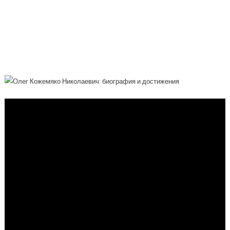
Постоянный Пропагандист
Бескомпромиссного Развития Региона
И Яркий Пример Эффективной
Политической Деятельности В России