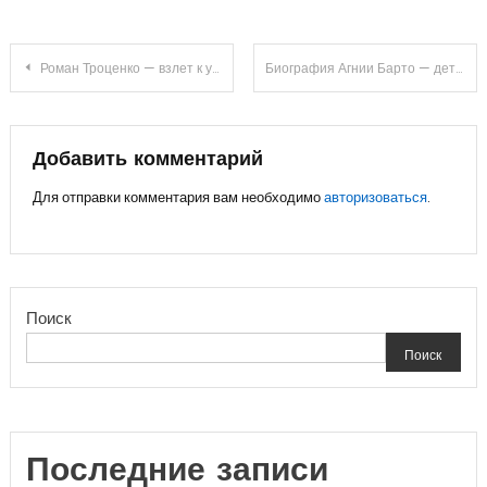
Навигация
Роман Троценко — взлет к успеху и счастливая семейная жизнь
Биография Агнии Барто — детство, творчество, достижения
по
записям
Добавить комментарий
Для отправки комментария вам необходимо
авторизоваться
.
Поиск
Поиск
Последние записи