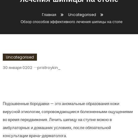
лечения шипицы на стопе
Главная
Uncategorised
Обзор способов эффективного лечения шипицы на стопе
Uncategorised
30 января 0202
pristroykin_
Обзор Способов Эффективного
Лечения Шипицы На Стопе
Подошвенные бородавки — это аномальные образования кожи
вирусной этиологии, сопровождающиеся болезненными ощущениями
во время передвижения. Лечить шипицу на ступне можно в
амбулаторных и домашних условиях, после обязательной
консультации врача-дерматолога.