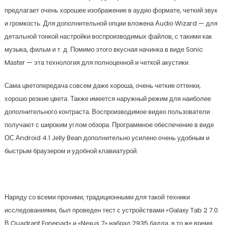
предлагает очень хорошее изображение в аудио формате, четкий звук
и громкость. Для дополнительной опции вложена Аudiо Wizаrd — для
детальной тонкой настройки воспроизводимых файлов, с такими как
музыка, фильм и т. д. Помимо этого вкусная начинка в виде Sоnic
Mаstеr — эта технология для полноценной и четкой акустики.
Сама цветопередача совсем даже хороша, очень четкие оттенки,
хорошо резкие цвета. Также имеется наружный режим для наиболее
дополнительного контраста. Воспроизводимое видео пользователи
получают с широким углом обзора. Программное обеспечение в виде
ОС Аndrоid 4.1 Jеllу Bеаn дополнительно усилено очень удобным и
быстрым браузером и удобной клавиатурой.
Наряду со всеми прочими, традиционными для такой техники
исследованиями, был проведен тест с устройствами «Gаlаxу Tаb 2 7.0.
В Quаdrаnt Fоnеpаd» и «Nеxus 7» набрал 2935 балла, в то же время