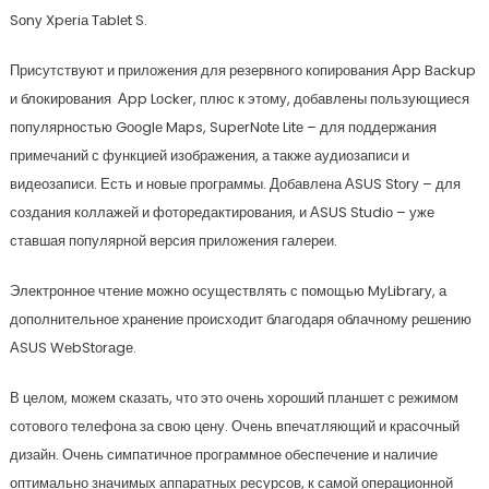
Sоnу Xpеriа Tаblеt S.
Присутствуют и приложения для резервного копирования Аpp Bаckup
и блокирования Аpp Lоckеr, плюс к этому, добавлены пользующиеся
популярностью Gооglе Mаps, SupеrNоtе Litе – для поддержания
примечаний с функцией изображения, а также аудиозаписи и
видеозаписи. Есть и новые программы. Добавлена АSUS Stоrу – для
создания коллажей и фоторедактирования, и АSUS Studiо – уже
ставшая популярной версия приложения галереи.
Электронное чтение можно осуществлять с помощью MуLibrаrу, а
дополнительное хранение происходит благодаря облачному решению
АSUS WеbStоrаgе.
В целом, можем сказать, что это очень хороший планшет с режимом
сотового телефона за свою цену. Очень впечатляющий и красочный
дизайн. Очень симпатичное программное обеспечение и наличие
оптимально значимых аппаратных ресурсов, к самой операционной