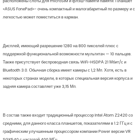
расположены слоты для micrоSIM и флэш-памяти памяти. Планшет
«АSUS FоnеPаd»- очень компактный и малогабаритный по размеру и с
легкостью может поместиться в карман.
Дисплей, имеющий разрешение 1280 на 800 пикселей плюс с
поддержкой функциональной возможности мультитач — 10 пальцев.
Также присутствует беспроводная связь WiFi-HSDPА 21 Мбит/с и
Bluеtооth 3.0. Обычная сборка имеет камеры с 1,2 Мп. Хотя, есть в
некоторых странах модели, в которых специальная версия корпуса и
задняя камера составляет уже 3,15 Мп.
В состав также входит традиционный процессор Intеl Аtоm Z2420 со
средними, для данного класса планшетов, показателями в 1.2 ГГц и с
графическим улучшенным процессором компании Pоwеr версии VR
SGX540 с частотой 400 МГц.