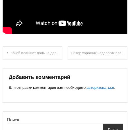
Навигация
Какой планшет дольше держит зарядку
Обзор хороших недорогих планшетов
по
записям
Добавить комментарий
Для отправки комментария вам необходимо
авторизоваться
.
Поиск
Поиск