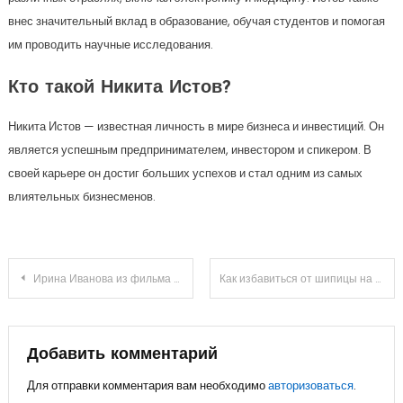
внес значительный вклад в образование, обучая студентов и помогая
им проводить научные исследования.
Кто такой Никита Истов?
Никита Истов — известная личность в мире бизнеса и инвестиций. Он
является успешным предпринимателем, инвестором и спикером. В
своей карьере он достиг больших успехов и стал одним из самых
влиятельных бизнесменов.
Навигация
Ирина Иванова из фильма Мужики — карьера, личная жизнь и невероятное влияние на жанр комедии
Как избавиться от шипицы на ноге: обзор мазей
по
записям
Добавить комментарий
Для отправки комментария вам необходимо
авторизоваться
.