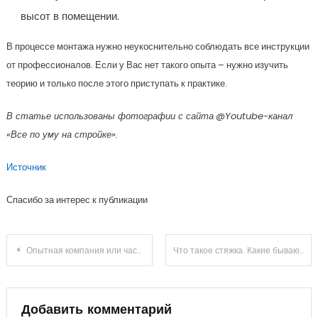
высот в помещении.
В процессе монтажа нужно неукоснительно соблюдать все инструкции
от профессионалов. Если у Вас нет такого опыта – нужно изучить
теорию и только после этого приступать к практике.
В статье использованы фотографии с сайта
@Youtube-канал
«Все по уму на стройке»
.
Источник
Спасибо за интерес к публикации
Навигация
Опытная компания или частный прораб?
Что такое стяжка. Какие бывают виды.
по
записям
Добавить комментарий