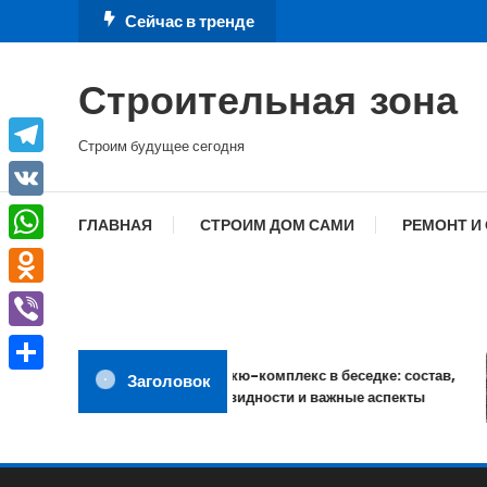
Перейти
Сейчас в тренде
к
содержимому
Строительная зона
Строим будущее сегодня
Telegram
VK
ГЛАВНАЯ
СТРОИМ ДОМ САМИ
РЕМОНТ И
WhatsApp
Odnoklassniki
Viber
Барбекю-комплекс в беседке: состав,
Заголовок
Отправить
разновидности и важные аспекты