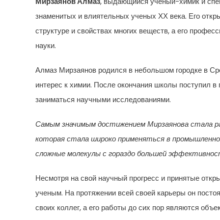
Мирзаянов Алмаз
, выдающийся ученый-химик и спец
знаменитых и влиятельных ученых ХХ века. Его откр
структуре и свойствах многих веществ, а его профе
науки.
Алмаз Мирзаянов родился в небольшом городке в Сре
интерес к химии. После окончания школы поступил в 
заниматься научными исследованиями.
Самым значимым достижением Мирзаянова стала раз
которая стала широко применяться в промышленно
сложные молекулы с гораздо большей эффективнос
Несмотря на свой научный прогресс и принятые отк
ученым. На протяжении всей своей карьеры он посто
своих коллег, а его работы до сих пор являются объ