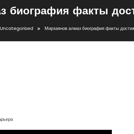
з биография факты дос
Uncategorised
Мирзаянов алмаз биография факты достиж
афия Факты Достижения