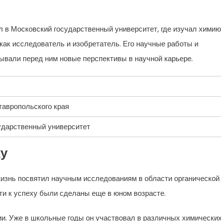
 в Московский государственный университет, где изучал химию
как исследователь и изобретатель. Его научные работы и
ывали перед ним новые перспективы в научной карьере.
тавропольского края
ударственный университет
ху
изнь посвятил научным исследованиям в области органической
ути к успеху были сделаны еще в юном возрасте.
ии. Уже в школьные годы он участвовал в различных химически