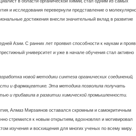
иалист в области органической химии, стал одним из самых
ытия и исследования перевернули представление о молекулярн
ссиональные достижения внесли значительный вклад в развитие
дней Азии. С ранних лет проявил способности к наукам и проя
престижный университет и уже в начале обучения стал активно
работка новой методики синтеза органических соединений,
сти и фармацевтике. Эта методика позволила получать
тью и прибавила в развитии химической промышленности.
рытия, Алмаз Мирзаянов оставался скромным и самокритичным
янно стремился к новым открытиям, вдохновлял и мотивировал
ектом изучения и восхищения для многих ученых по всему миру.