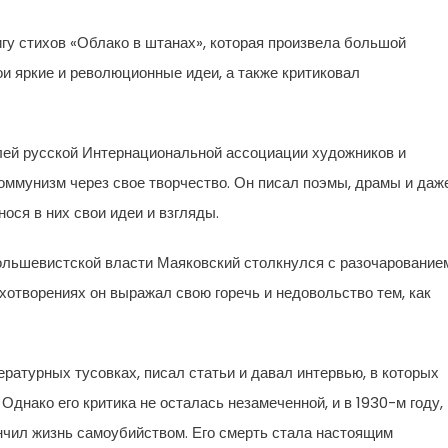
гу стихов «Облако в штанах», которая произвела большой
ои яркие и революционные идеи, а также критиковал
елей русской Интернациональной ассоциации художников и
оммунизм через свое творчество. Он писал поэмы, драмы и даж
ося в них свои идеи и взгляды.
большевистской власти Маяковский столкнулся с разочарование
хотворениях он выражал свою горечь и недовольство тем, как
ературных тусовках, писал статьи и давал интервью, в которых
Однако его критика не осталась незамеченной, и в 1930-м году,
нчил жизнь самоубийством. Его смерть стала настоящим