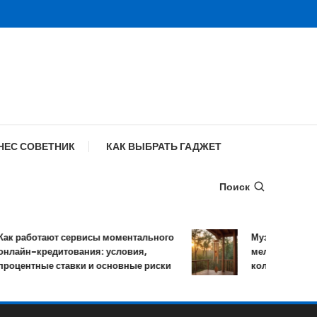
НЕС СОВЕТНИК
КАК ВЫБРАТЬ ГАДЖЕТ
Поиск
работают сервисы моментального
Музыка ветра: уст
йн-кредитования: условия,
мелодичных резо
ентные ставки и основные риски
колокольчиков