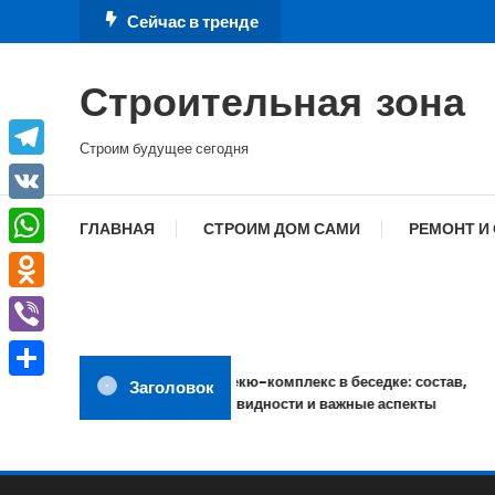
Перейти
Сейчас в тренде
к
содержимому
Строительная зона
Строим будущее сегодня
Telegram
VK
ГЛАВНАЯ
СТРОИМ ДОМ САМИ
РЕМОНТ И
WhatsApp
Odnoklassniki
Viber
Барбекю-комплекс в беседке: состав,
Заголовок
Отправить
разновидности и важные аспекты