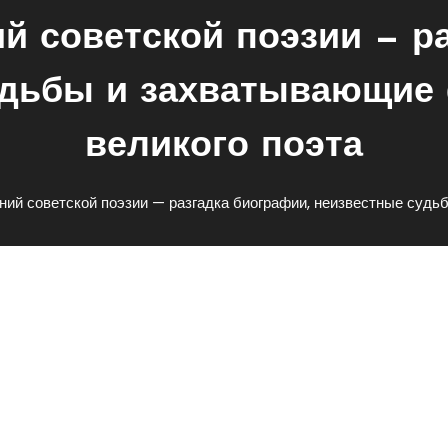
й советской поэзии — р
удьбы и захватывающие 
великого поэта
ний советской поэзии — разгадка биографии, неизвестные судь
етской Поэзии — Разгадка
ые Судьбы И Захватывающие