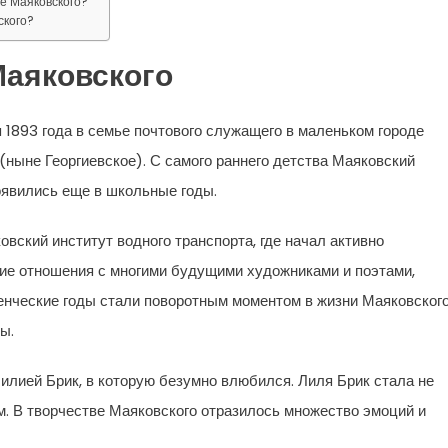
ве Маяковского?
ского?
аяковского
1893 года в семье почтового служащего в маленьком городе
 (ныне Георгиевское). С самого раннего детства Маяковский
появились еще в школьные годы.
вский институт водного транспорта, где начал активно
кие отношения с многими будущими художниками и поэтами,
енческие годы стали поворотным моментом в жизни Маяковского
ы.
илией Брик, в которую безумно влюбился. Лиля Брик стала не
ем. В творчестве Маяковского отразилось множество эмоций и