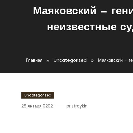
Маяковский — гени
неизвестные с
Главная
Uncategorised
Маяковский — ге
Uncategorised
28 января 0202
pristroykin_
Маяковский — Гений Сов
Биографии, Неизвестн