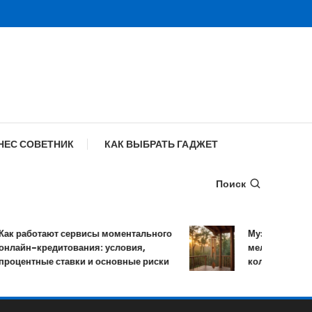
НЕС СОВЕТНИК
КАК ВЫБРАТЬ ГАДЖЕТ
Поиск
 работают сервисы моментального
Музыка ветра: уст
йн-кредитования: условия,
мелодичных резо
ентные ставки и основные риски
колокольчиков