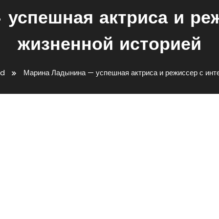
успешная актриса и ре
жизненной историей
ed
Марина Ладынина — успешная актриса и режиссер с инт
ешная Актриса И Режиссер С
Историей