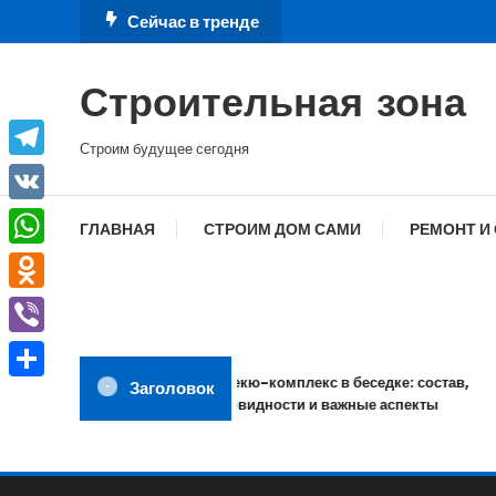
Перейти
Сейчас в тренде
к
содержимому
Строительная зона
Строим будущее сегодня
Telegram
VK
ГЛАВНАЯ
СТРОИМ ДОМ САМИ
РЕМОНТ И
WhatsApp
Odnoklassniki
Viber
Барбекю-комплекс в беседке: состав,
Заголовок
Отправить
разновидности и важные аспекты