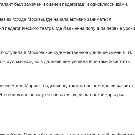
талант был замечен и оценен педагогами и одноклассниками.
назию города Москвы, где начала активно заниматься
я педагогического театра, где Ладынина получила первые уроки
поступила в Московское художественное училище имени В. И.
тать художником, но в дальнейшем решила все-таки посвятить
езным для Марины Ладыниной, так как оно помогло ей развить
 Это положило основу ее впечатляющей актерской карьеры,
кве. Когда Марине было всего 4 года, ее отец погиб на фронте 