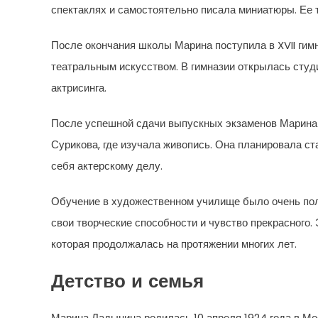
спектаклях и самостоятельно писала миниатюры. Ее 
После окончания школы Марина поступила в XVII гим
театральным искусством. В гимназии открылась студи
актрисинга.
После успешной сдачи выпускных экзаменов Марина 
Сурикова, где изучала живопись. Она планировала с
себя актерскому делу.
Обучение в художественном училище было очень пол
свои творческие способности и чувство прекрасного.
которая продолжалась на протяжении многих лет.
Детство и семья
Марина Ладынина родилась 10 апреля 1924 года в Мос