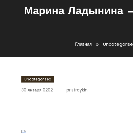
Марина Ладынина — 
Главная
Uncategoris
Uncategorised
30 января 0202
pristroykin_
Марина Ладынина — Усп
Интересной Жизненной 