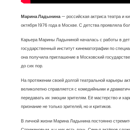
Марина Ладынина
— российская актриса театра и ки
октября 1976 года в Москве. С детства проявляла бол
Карьера Марины Ладыниной началась с работы в детс
государственный институт кинематографии по специал
она получила приглашение в Московский государстве
до сих пор.
На протяжении своей долгой театральной карьеры ак
великолепно справляется с комедийными и драматиче
передавать их эмоции зрителям. Её мастерство и хар
признание не только зрителей, но и критиков.
В личной жизни Марина Ладынина постоянно стремитс
Стриженовым, и у них есть дочь. Семья актёров слож