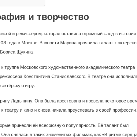
рафия и творчество
сой и режиссером, которая оставила огромный след в истории
908 года в Москве. В юности Марина проявила талант к актерск
 Бориса Щукина.
к труппе Московского художественного академического театра
 режиссера Константина Станиславского. В театре она исполнил
 актёрскую игру.
арину Ладынину. Она была арестована и провела некоторое вре
к театру и кино и снова начала преуспевать в своей профессии.
орые принесли ей всесоюзную популярность. Её талант был
. Она снялась в таких знаменитых фильмах, как «В ритме сердца