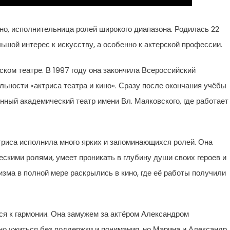
но, исполнительница ролей широкого диапазона. Родилась 22
ьшой интерес к искусству, а особенно к актерской профессии.
ком театре. В 1997 году она закончила Всероссийский
ьности «актриса театра и кино». Сразу после окончания учёбы
нный академический театр имени Вл. Маяковского, где работает
триса исполнила много ярких и запоминающихся ролей. Она
скими ролями, умеет проникать в глубину души своих героев и
изма в полной мере раскрылись в кино, где её работы получили
я к гармонии. Она замужем за актёром Александром
но ужиться без поддержки и понимания, но Марина и Александр