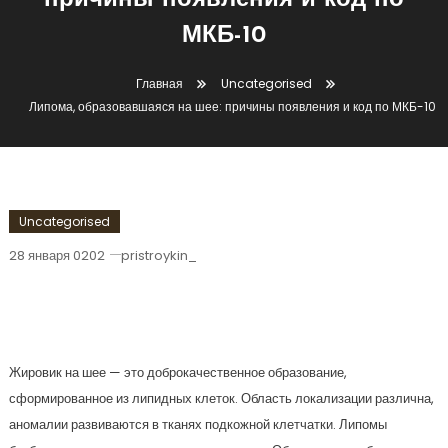
причины появления и код по
МКБ-10
Главная
Uncategorised
Липома, образовавшаяся на шее: причины появления и код по МКБ-10
Uncategorised
28 января 0202
pristroykin_
Липома, Образовавшаяся На Шее:
Причины Появления И Код По МКБ-10
Жировик на шее — это доброкачественное образование,
сформированное из липидных клеток. Область локализации различна,
аномалии развиваются в тканях подкожной клетчатки. Липомы