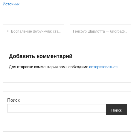
Источник
Навигация
Воспаление фурункула: стадии развития
Генсбур Шарлотта — биография и достижения — информация о знаменитом докторе
по
записям
Добавить комментарий
Для отправки комментария вам необходимо
авторизоваться
.
Поиск
Поиск