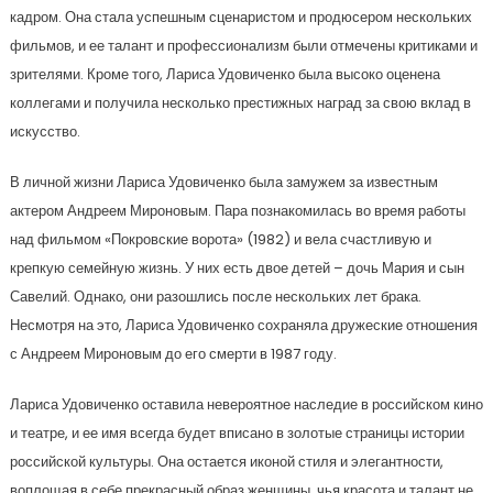
кадром. Она стала успешным сценаристом и продюсером нескольких
фильмов, и ее талант и профессионализм были отмечены критиками и
зрителями. Кроме того, Лариса Удовиченко была высоко оценена
коллегами и получила несколько престижных наград за свою вклад в
искусство.
В личной жизни Лариса Удовиченко была замужем за известным
актером Андреем Мироновым. Пара познакомилась во время работы
над фильмом «Покровские ворота» (1982) и вела счастливую и
крепкую семейную жизнь. У них есть двое детей – дочь Мария и сын
Савелий. Однако, они разошлись после нескольких лет брака.
Несмотря на это, Лариса Удовиченко сохраняла дружеские отношения
с Андреем Мироновым до его смерти в 1987 году.
Лариса Удовиченко оставила невероятное наследие в российском кино
и театре, и ее имя всегда будет вписано в золотые страницы истории
российской культуры. Она остается иконой стиля и элегантности,
воплощая в себе прекрасный образ женщины, чья красота и талант не