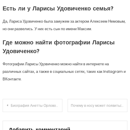
Есть ли у Ларисы Удовиченко семья?
Да, Лариса Удовиченко была замужем за актером Алексеем Немовым,
но они развелись. У них есть сын по имени Максим.
Где можно найти фотографии Ларисы
Удовиченко?
Фотографии Ларисы Удовиченко можно найти в интернете на
различных сайтах, а также в социальных сетях, таких как Instagram и
ВКонтакте.
Навигация
Биография Анетты Орловой — увлекательный рассказ о жизни и достижениях успешной фигуристки
Почему в носу может появиться фурункул: методы избавления
по