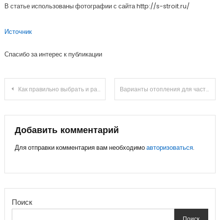
В статье использованы фотографии с сайта http://s-stroit.ru/
Источник
Спасибо за интерес к публикации
Навигация
Как правильно выбрать и рассчитать необходимое число батарей для системы отопления
Варианты отопления для частного дома
по
записям
Добавить комментарий
Для отправки комментария вам необходимо
авторизоваться
.
Поиск
Поиск