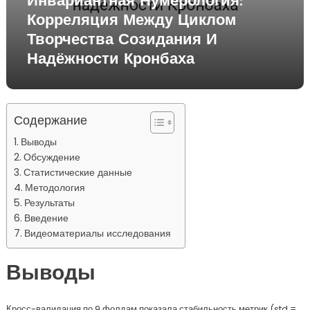
Инвариантная Нумерология:
Корреляция Между Циклом
Творчества Созидания И
Надёжности Кронбаха
Содержание
Выводы
Обсуждение
Статистические данные
Методология
Результаты
Введение
Видеоматериалы исследования
Выводы
Кросс-валидация по 9 фолдам показала стабильность метрик (std =