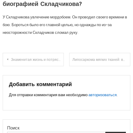
биографией Складчикова?
У Складчикова увлечение мордобоем. Он проводил своего времени в
бою. Бороться было его главной целью, но однажды по из-за
неосторожности Складчиков сломал руку.
Навигация
Знаменитая жизнь и потрясающий творческий путь Алексея Константиновича Толстого — от ранних лет до мирового признания в литературе
Липосаркома мягких тканей: высокодифференцированная, плеоморфная, миксоидная
по
записям
Добавить комментарий
Для отправки комментария вам необходимо
авторизоваться
.
Поиск