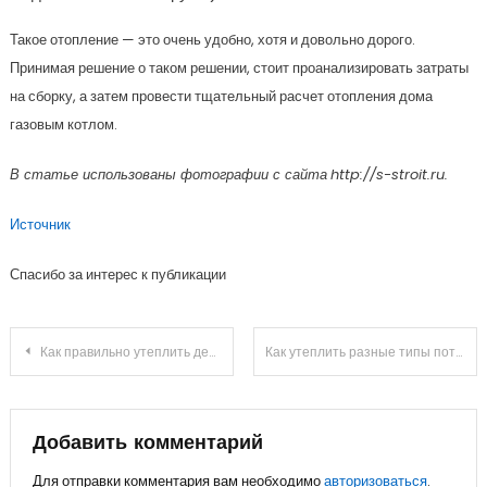
Такое отопление — это очень удобно, хотя и довольно дорого.
Принимая решение о таком решении, стоит проанализировать затраты
на сборку, а затем провести тщательный расчет отопления дома
газовым котлом.
В статье использованы фотографии с сайта
http://s-stroit.ru
.
Источник
Спасибо за интерес к публикации
Навигация
Как правильно утеплить деревянный дом
Как утеплить разные типы потолков?
по
записям
Добавить комментарий
Для отправки комментария вам необходимо
авторизоваться
.