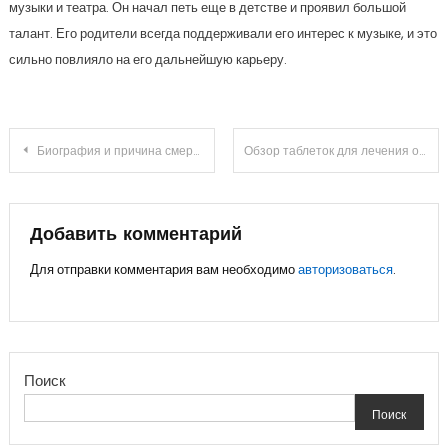
музыки и театра. Он начал петь еще в детстве и проявил большой
талант. Его родители всегда поддерживали его интерес к музыке, и это
сильно повлияло на его дальнейшую карьеру.
Навигация
Биография и причина смерти Пускепалиса Сергея — национальность и особенности
Обзор таблеток для лечения от ВПЧ
по
записям
Добавить комментарий
Для отправки комментария вам необходимо
авторизоваться
.
Поиск
Поиск