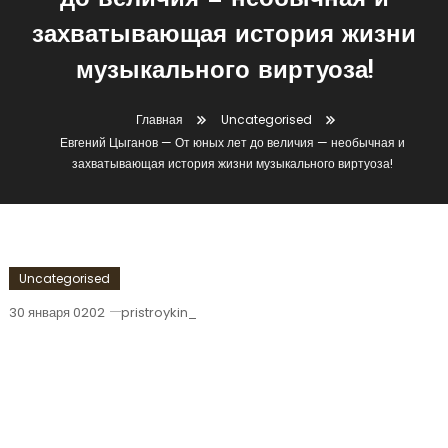
до величия — необычная и
захватывающая история жизни
музыкального виртуоза!
Главная
Uncategorised
Евгений Цыганов — От юных лет до величия — необычная и
захватывающая история жизни музыкального виртуоза!
Uncategorised
30 января 0202
pristroykin_
Евгений Цыганов — От Юных Лет До
Величия — Необычная И
Захватывающая История Жизни
Музыкального Виртуоза!