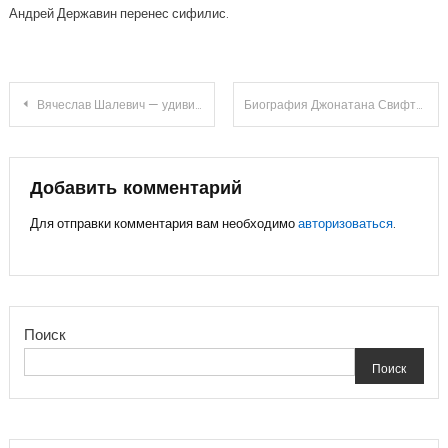
Андрей Державин перенес сифилис.
Навигация
Вячеслав Шалевич — удивительная биография самого талантливого артиста XXI века
Биография Джонатана Свифта — жизнь и творчество выдающегося писателя и политического деятеля в истории Великобритании
по
записям
Добавить комментарий
Для отправки комментария вам необходимо
авторизоваться
.
Поиск
Поиск