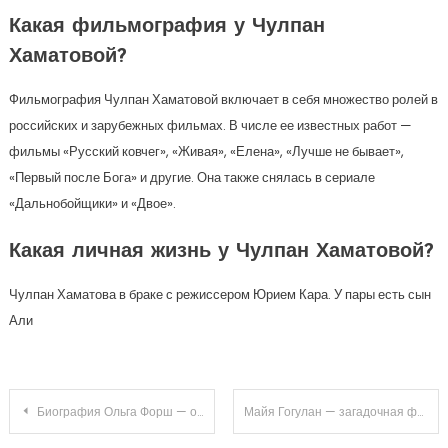
Какая фильмография у Чулпан
Хаматовой?
Фильмография Чулпан Хаматовой включает в себя множество ролей в
российских и зарубежных фильмах. В числе ее известных работ —
фильмы «Русский ковчег», «Живая», «Елена», «Лучше не бывает»,
«Первый после Бога» и другие. Она также снялась в сериале
«Дальнобойщики» и «Двое».
Какая личная жизнь у Чулпан Хаматовой?
Чулпан Хаматова в браке с режиссером Юрием Кара. У пары есть сын
Али
Навигация
Биография Ольга Форш — от детства до великих достижений в карьере — история успеха и триумфа
Майя Гогулан — загадочная фигура с неясной биографией — размышления о правде и мифах