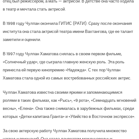
отец был режиссером, а мать — актрисой. В детстве она часто ходила
в театр и мечтала стать актрисой.
В 1998 году Чулпан окончила ГИТИС (РАТИ). Сразу после окончания
института она стала актрисой театра имени Вахтангова, где ее талант
заметили и оценили.
В 1997 году Чулпан Хаматова снялась в своем первом фильме,
«Солнечный удар», где сыграла главную женскую роль. Эта роль
принесла ей первую кинопремию «Надежда». С тех пор Чулпан
Хаматова стала одной из самых востребованных российских актрис.
Чулпан Хаматова известна своими яркими и запоминающимися
ролями в таких фильмах, как «Рысь», «9 рота», «Семнадцать мгновений
весны», «Елена». Она также снималась в зарубежных фильмах, среди
которых «Детки капитана Гранта» и «Убийство в Восточном экспрессе».
За свою актерскую работу Чулпан Хаматова получила множество
наград и признаний. Она стала лауреатом международных