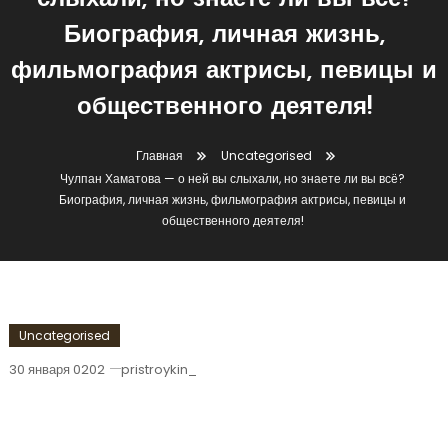
слыхали, но знаете ли вы всё?
Биография, личная жизнь,
фильмография актрисы, певицы и
общественного деятеля!
Главная
Uncategorised
Чулпан Хаматова — о ней вы слыхали, но знаете ли вы всё?
Биография, личная жизнь, фильмография актрисы, певицы и
общественного деятеля!
Uncategorised
30 января 0202
pristroykin_
Чулпан Хаматова — О Ней Вы
Слыхали, Но Знаете Ли Вы Всё?