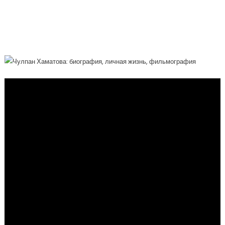
Биография, Личная Жизнь,
Фильмография Актрисы, Певицы И
Общественного Деятеля!