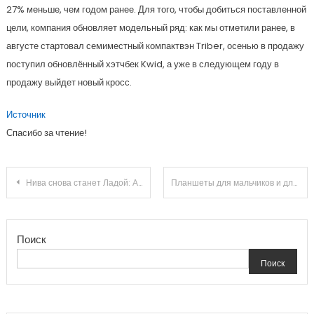
27% меньше, чем годом ранее. Для того, чтобы добиться поставленной
цели, компания обновляет модельный ряд: как мы отметили ранее, в
августе стартовал семиместный компактвэн Triber, осенью в продажу
поступил обновлённый хэтчбек Kwid, а уже в следующем году в
продажу выйдет новый кросс.
Источник
Спасибо за чтение!
Навигация
Нива снова станет Ладой: АВТОВАЗ выкупает долю американцев в СП GM-АВТОВАЗ
Планшеты для мальчиков и для девочек
по
Поиск
записям
Поиск