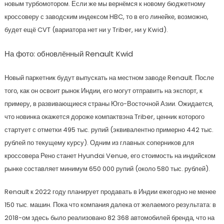
новым турбомотором. Если же мы вернёмся к новому бюджетному
кроссоверу с заводским индексом HBC, то в его линейке, возможно,
будет ещё CVT (вариатора нет ни у Triber, ни у Kwid).
На фото: обновлённый Renault Kwid
Новый паркетник будут выпускать на местном заводе Renault. После
того, как он освоит рынок Индии, его могут отправить на экспорт, к
примеру, в развивающиеся страны Юго-Восточной Азии. Ожидается,
что новинка окажется дороже компактвэна Triber, ценник которого
стартует с отметки 495 тыс. рупий (эквивалентно примерно 442 тыс.
рублей по текущему курсу). Одним из главных соперников для
кроссовера Рено станет Hyundai Venue, его стоимость на индийском
рынке составляет минимум 650 000 рупий (около 580 тыс. рублей).
Renault к 2022 году планирует продавать в Индии ежегодно не менее
150 тыс. машин. Пока что компания далека от желаемого результата: в
2018-ом здесь было реализовано 82 368 автомобилей бренда, что на