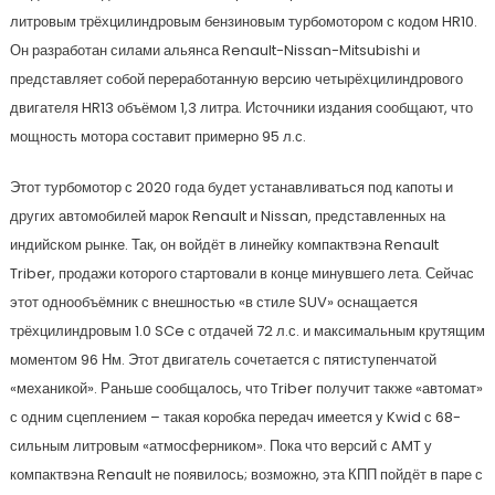
литровым трёхцилиндровым бензиновым турбомотором с кодом HR10.
Он разработан силами альянса Renault-Nissan-Mitsubishi и
представляет собой переработанную версию четырёхцилиндрового
двигателя HR13 объёмом 1,3 литра. Источники издания сообщают, что
мощность мотора составит примерно 95 л.с.
Этот турбомотор с 2020 года будет устанавливаться под капоты и
других автомобилей марок Renault и Nissan, представленных на
индийском рынке. Так, он войдёт в линейку компактвэна Renault
Triber, продажи которого стартовали в конце минувшего лета. Сейчас
этот однообъёмник с внешностью «в стиле SUV» оснащается
трёхцилиндровым 1.0 SCe с отдачей 72 л.с. и максимальным крутящим
моментом 96 Нм. Этот двигатель сочетается с пятиступенчатой
«механикой». Раньше сообщалось, что Triber получит также «автомат»
с одним сцеплением – такая коробка передач имеется у Kwid с 68-
сильным литровым «атмосферником». Пока что версий с AMT у
компактвэна Renault не появилось; возможно, эта КПП пойдёт в паре с