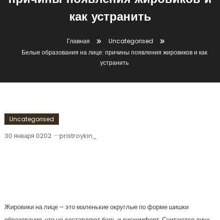
причины появления жировиков и
как устранить
Главная
Uncategorised
Белые образования на лице: причины появления жировиков и как
устранить
Uncategorised
30 января 0202
pristroykin_
Белые Образования На Лице:
Причины Появления Жировиков И Как
Устранить
Жировики на лице – это маленькие округлые по форме шишки
образования, что не доставляют боль и дискомфорт. Считаются лишь