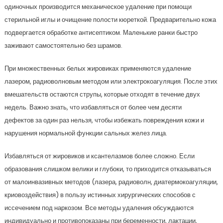
одиночных производится механическое удаление при помощи
стерильной иглы и очищение полости кюреткой. Предварительно кожа
подвергается обработке антисептиком. Маленькие ранки быстро
заживают самостоятельно без шрамов.
При множественных белых жировиках применяются удаление
лазером, радиоволновым методом или электрокоагуляция. После этих
вмешательств остаются струпы, которые отходят в течение двух
недель. Важно знать, что избавляться от более чем десяти
дефектов за один раз нельзя, чтобы избежать повреждения кожи и
нарушения нормальной функции сальных желез лица.
Избавляться от жировиков и ксантелазмов более сложно. Если
образования слишком велики и глубоки, то приходится отказываться
от малоинвазивных методов (лазера, радиоволн, диатермокоагуляции,
криовоздействия) в пользу истинных хирургических способов с
иссечением под наркозом. Все методы удаления обсуждаются
индивидуально и противопоказаны при беременности, лактации,