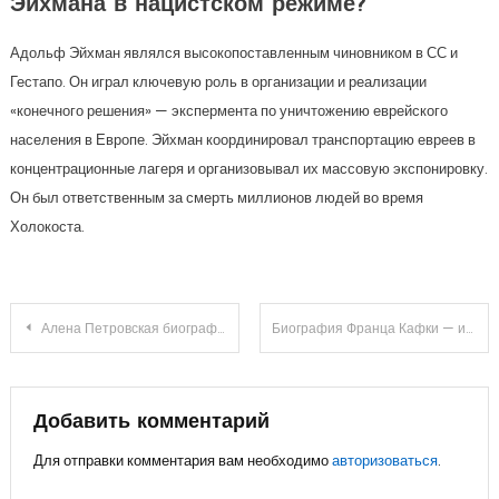
Эйхмана в нацистском режиме?
Адольф Эйхман являлся высокопоставленным чиновником в СС и
Гестапо. Он играл ключевую роль в организации и реализации
«конечного решения» — экспермента по уничтожению еврейского
населения в Европе. Эйхман координировал транспортацию евреев в
концентрационные лагеря и организовывал их массовую экспонировку.
Он был ответственным за смерть миллионов людей во время
Холокоста.
Навигация
Алена Петровская биография — интересные факты, достижения, семья и карьера
Биография Франца Кафки — история детства, величие творчества и загадочная личная жизнь
по
записям
Добавить комментарий
Для отправки комментария вам необходимо
авторизоваться
.