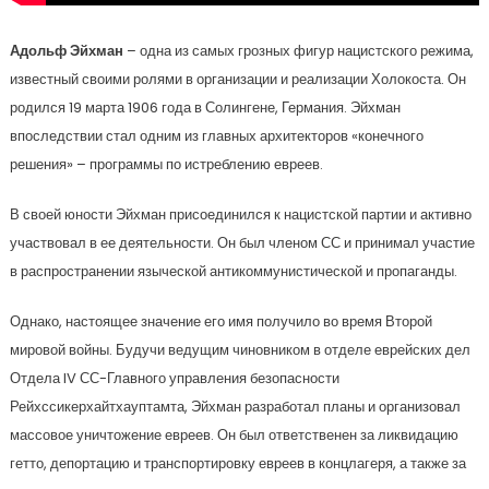
Адольф Эйхман
– одна из самых грозных фигур нацистского режима,
известный своими ролями в организации и реализации Холокоста. Он
родился 19 марта 1906 года в Солингене, Германия. Эйхман
впоследствии стал одним из главных архитекторов «конечного
решения» – программы по истреблению евреев.
В своей юности Эйхман присоединился к нацистской партии и активно
участвовал в ее деятельности. Он был членом СС и принимал участие
в распространении языческой антикоммунистической и пропаганды.
Однако, настоящее значение его имя получило во время Второй
мировой войны. Будучи ведущим чиновником в отделе еврейских дел
Отдела IV СС-Главного управления безопасности
Рейхссикерхайтхауптамта, Эйхман разработал планы и организовал
массовое уничтожение евреев. Он был ответственен за ликвидацию
гетто, депортацию и транспортировку евреев в концлагеря, а также за