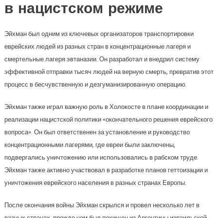
в нацистском режиме
Эйхман был одним из ключевых организаторов транспортировки
еврейских людей из разных стран в концентрационные лагеря и
смертельные лагеря эвтаназии. Он разработал и внедрил систему
эффективной отправки тысяч людей на верную смерть, превратив этот
процесс в бесчувственную и дезгуманизированную операцию.
Эйхман также играл важную роль в Холокосте в плане координации и
реализации нацистской политики «окончательного решения еврейского
вопроса». Он был ответственен за установление и руководство
концентрационными лагерями, где евреи были заключены,
подвергались уничтожению или использовались в рабском труде.
Эйхман также активно участвовал в разработке планов геттоизации и
уничтожения еврейского населения в разных странах Европы.
После окончания войны Эйхман скрылся и провел несколько лет в
разных странах, прежде чем был похищен из Аргентины израильской