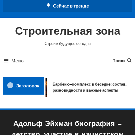
Перейти
Сейчас в тренде
к
содержимому
Строительная зона
Строим будущее сегодня
Меню
Поиск
Барбекю-комплекс в беседке: состав,
Заголовок
разновидности и важные аспекты
Адольф Эйхман биография —