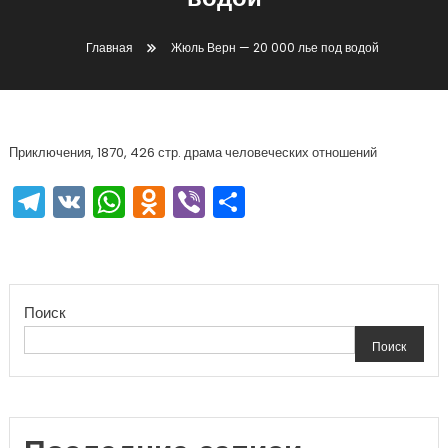
водой
Главная
Жюль Верн — 20 000 лье под водой
Приключения, 1870, 426 стр. драма человеческих отношений
Telegram
VK
WhatsApp
Odnoklassniki
Viber
Отправить
Поиск
Поиск