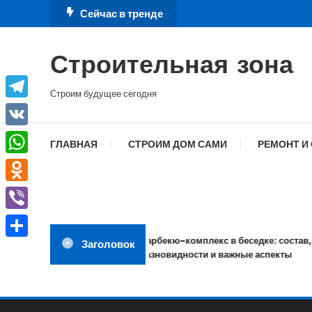
Перейти
Сейчас в тренде
к
содержимому
Строительная зона
Строим будущее сегодня
Telegram
VK
ГЛАВНАЯ
СТРОИМ ДОМ САМИ
РЕМОНТ И
WhatsApp
Odnoklassniki
Viber
Барбекю-комплекс в беседке: состав,
Заголовок
Отправить
разновидности и важные аспекты