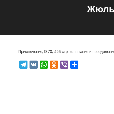
Жюль 
Приключения, 1870, 426 стр. испытания и преодолени
Telegram
VK
WhatsApp
Odnoklassniki
Viber
Отправи