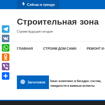
Перейти
Сейчас в тренде
к
содержимому
Строительная зона
Строим будущее сегодня
Telegram
VK
ГЛАВНАЯ
СТРОИМ ДОМ САМИ
РЕМОНТ И
WhatsApp
Odnoklassniki
Viber
Барбекю-комплекс в беседке: состав,
Заголовок
Отправить
разновидности и важные аспекты