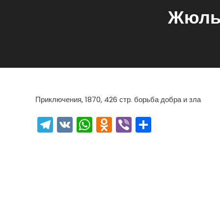
Жюль 
Приключения, 1870, 426 стр. борьба добра и зла
Telegram
VK
WhatsApp
Odnoklassniki
Viber
Отправи