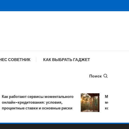
НЕС СОВЕТНИК
КАК ВЫБРАТЬ ГАДЖЕТ
Поиск
ак работают сервисы моментального
Музыка ветра: у
нлайн-кредитования: условия,
мелодичных ре
роцентные ставки и основные риски
колокольчиков