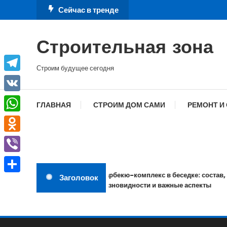
Перейти
Сейчас в тренде
к
содержимому
Строительная зона
Строим будущее сегодня
Telegram
VK
ГЛАВНАЯ
СТРОИМ ДОМ САМИ
РЕМОНТ И
WhatsApp
Odnoklassniki
Viber
Барбекю-комплекс в беседке: состав,
Заголовок
Отправить
разновидности и важные аспекты