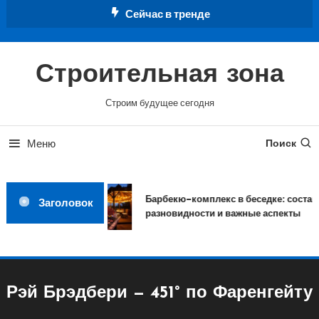
Перейти
Сейчас в тренде
к
содержимому
Строительная зона
Строим будущее сегодня
Меню
Поиск
Барбекю-комплекс в беседке: состав,
Заголовок
разновидности и важные аспекты
Рэй Брэдбери — 451° по Фаренгейту