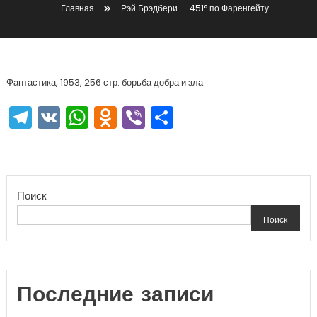
Главная
Рэй Брэдбери — 451° по Фаренгейту
Фантастика, 1953, 256 стр. борьба добра и зла
Telegram
VK
WhatsApp
Odnoklassniki
Viber
Отправить
Поиск
Поиск
Последние записи