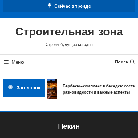
Перейти
Сейчас в тренде
к
содержимому
Строительная зона
Строим будущее сегодня
Меню
Поиск
Барбекю-комплекс в беседке: состав,
Заголовок
разновидности и важные аспекты
Пекин