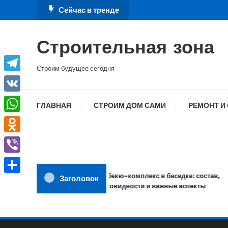
Перейти
Сейчас в тренде
к
содержимому
Строительная зона
Строим будущее сегодня
Telegram
VK
ГЛАВНАЯ
СТРОИМ ДОМ САМИ
РЕМОНТ И
WhatsApp
Odnoklassniki
Viber
Барбекю-комплекс в беседке: состав,
Заголовок
Отправить
разновидности и важные аспекты