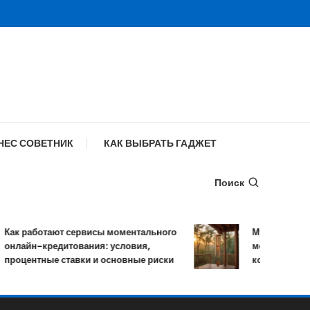
НЕС СОВЕТНИК
КАК ВЫБРАТЬ ГАДЖЕТ
Поиск
ак работают сервисы моментального
Музыка ветра: у
нлайн-кредитования: условия,
мелодичных ре
роцентные ставки и основные риски
колокольчиков