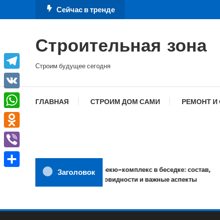
Перейти
Сейчас в тренде
к
содержимому
Строительная зона
Строим будущее сегодня
Telegram
VK
ГЛАВНАЯ
СТРОИМ ДОМ САМИ
РЕМОНТ И
WhatsApp
Odnoklassniki
Viber
Барбекю-комплекс в беседке: состав,
Заголовок
Отправить
разновидности и важные аспекты