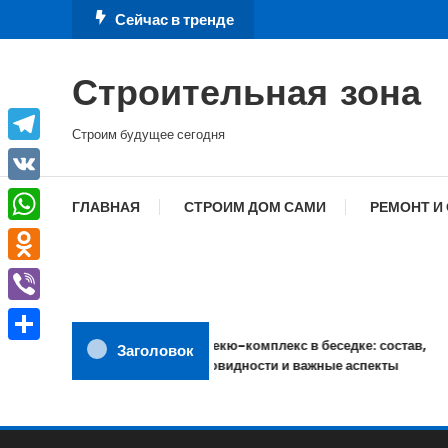
Перейти
Сейчас в тренде
к
содержимому
Строительная зона
Строим будущее сегодня
Telegram
VK
ГЛАВНАЯ
СТРОИМ ДОМ САМИ
РЕМОНТ И
WhatsApp
Odnoklassniki
Viber
Барбекю-комплекс в беседке: состав,
Заголовок
Отправить
разновидности и важные аспекты