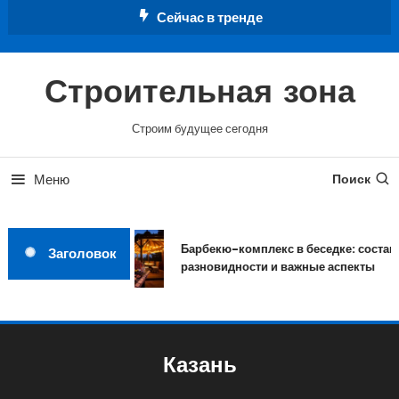
Перейти
Сейчас в тренде
к
содержимому
Строительная зона
Строим будущее сегодня
Меню
Поиск
Барбекю-комплекс в беседке: состав,
Заголовок
разновидности и важные аспекты
Казань