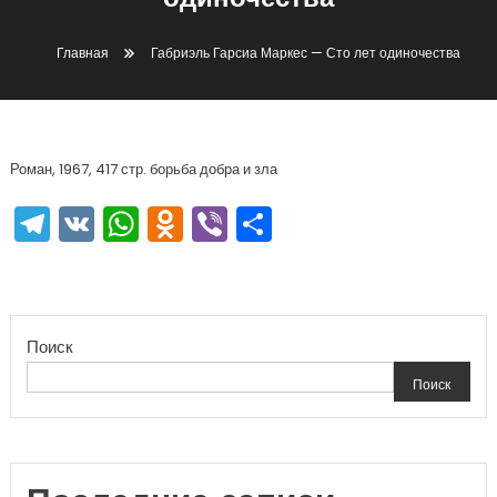
одиночества
Главная
Габриэль Гарсиа Маркес — Сто лет одиночества
Роман, 1967, 417 стр. борьба добра и зла
Telegram
VK
WhatsApp
Odnoklassniki
Viber
Отправить
Поиск
Поиск