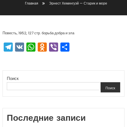
Главная
Эрнест Хемингуэй — Старик и море
Повесть, 1952, 127 стр. борьба добра и зла
Telegram
VK
WhatsApp
Odnoklassniki
Viber
Отправить
Поиск
Поиск
Последние записи